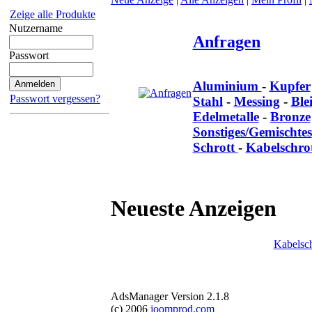
Zeige alle Produkte
Nutzername
Anfragen
Passwort
Aluminium
-
Kupfer
Passwort vergessen?
Stahl
-
Messing
-
Ble
Edelmetalle
-
Bronze
Sonstiges/Gemischtes
Schrott
-
Kabelschro
Neueste Anzeigen
Kabelsch
AdsManager Version 2.1.8
(c) 2006
joomprod.com