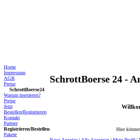
Home
Impressum
SchrottBoerse 24 - 
AGB
Preise
SchrottBoerse24
Warum inserieren?
Preise
Willko
Jetzt
Bestellen|Registrieren
Kontakt
Partner
Registrieren/Bestellen
Hier könne
Pakete
Neue Anzeige
|
Alle Anzeigen
|
Mein Profil
|