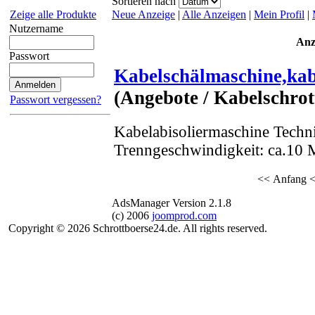
Sortieren nach
Neue Anzeige
|
Alle Anzeigen
|
Mein Profil
|
Zeige alle Produkte
Nutzername
Anz
Passwort
Kabelschälmaschine,kab
(Angebote / Kabelschrot
Passwort vergessen?
Kabelabisoliermaschine Techn
Trenngeschwindigkeit: ca.10 M
<< Anfang
<
AdsManager Version 2.1.8
(c) 2006
joomprod.com
Copyright © 2026 Schrottboerse24.de. All rights reserved.