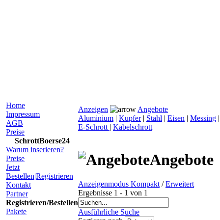
Home
Anzeigen
Angebote
Impressum
Aluminium
|
Kupfer
|
Stahl
|
Eisen
|
Messing
AGB
E-Schrott
|
Kabelschrott
Preise
SchrottBoerse24
Warum inserieren?
Angebote
Preise
Jetzt
Bestellen|Registrieren
Anzeigenmodus Kompakt
/
Erweitert
Kontakt
Ergebnisse 1 - 1 von 1
Partner
Registrieren/Bestellen
Pakete
Ausführliche Suche