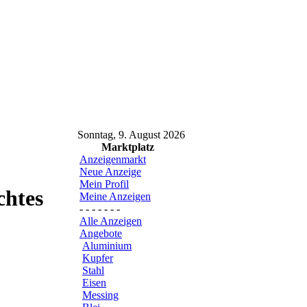
Sonntag, 9. August 2026
Marktplatz
Anzeigenmarkt
Neue Anzeige
Mein Profil
chtes
Meine Anzeigen
- - - - - - -
Alle Anzeigen
Angebote
Aluminium
Kupfer
Stahl
Eisen
Messing