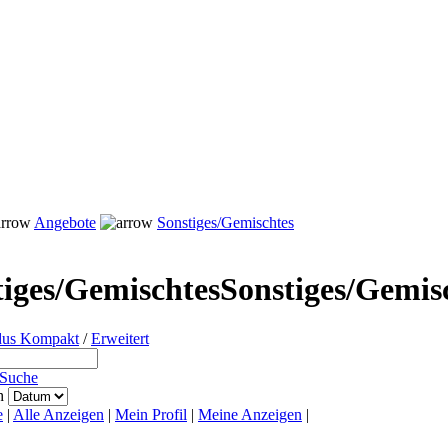
Angebote
Sonstiges/Gemischtes
Sonstiges/Gemis
us Kompakt
/
Erweitert
 Suche
ch
e
|
Alle Anzeigen
|
Mein Profil
|
Meine Anzeigen
|