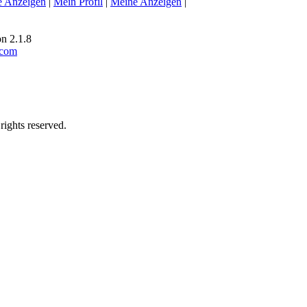
e Anzeigen
|
Mein Profil
|
Meine Anzeigen
|
n 2.1.8
.com
rights reserved.