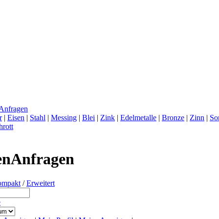
Anfragen
r
|
Eisen
|
Stahl
|
Messing
|
Blei
|
Zink
|
Edelmetalle
|
Bronze
|
Zinn
|
So
hrott
Anfragen
ompakt
/
Erweitert
e