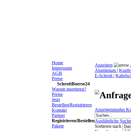
Home
Anzeigen
Impressum
Aluminium
|
Kupfe
AGB
E-Schrott
|
Kabelsc
Preise
SchrottBoerse24
Warum inserieren?
Preise
Jetzt
Bestellen|Registrieren
Anzeigenmodus K
Kontakt
Partner
Registrieren/Bestellen
Ausführliche Such
Pakete
Sortieren nach