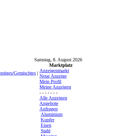
Samstag, 8. August 2026
Marktplatz
Anzeigenmarkt
nstiges/Gemischtes
|
Neue Anzeige
Mein Profil
Meine Anzeigen
- - - - - - -
Alle Anzeigen
Angebote
Anfragen
Aluminium
Kupfer
Eisen
Stahl