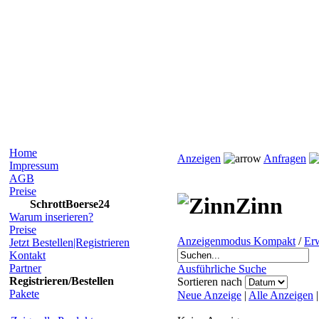
Home
Anzeigen
Anfragen
Impressum
AGB
Preise
Zinn
SchrottBoerse24
Warum inserieren?
Preise
Anzeigenmodus Kompakt
/
Erw
Jetzt Bestellen|Registrieren
Kontakt
Partner
Ausführliche Suche
Registrieren/Bestellen
Sortieren nach
Pakete
Neue Anzeige
|
Alle Anzeigen