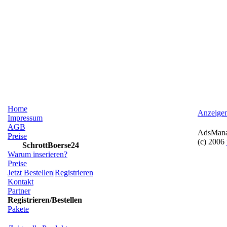
Home
Anzeige
Impressum
AGB
AdsManag
Preise
(c) 2006
SchrottBoerse24
Warum inserieren?
Preise
Jetzt Bestellen|Registrieren
Kontakt
Partner
Registrieren/Bestellen
Pakete