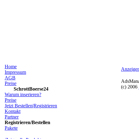
Home
Anzeige
Impressum
AGB
AdsManag
Preise
(c) 2006
SchrottBoerse24
Warum inserieren?
Preise
Jetzt Bestellen|Registrieren
Kontakt
Partner
Registrieren/Bestellen
Pakete